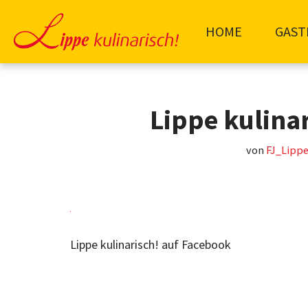
HOME
GAST
Zum
Inhalt
springen
Lippe kulina
von
FJ_Lippe
Lippe kulinarisch! auf Facebook