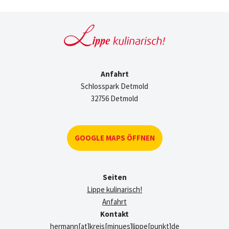
Anfahrt
Schlosspark Detmold
32756 Detmold
GOOGLE MAPS ÖFFNEN
Seiten
Lippe kulinarisch!
Anfahrt
Kontakt
hermann[at]kreis[minues]lippe[punkt]de